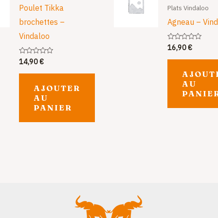
Poulet Tikka
Plats Vindaloo
brochettes –
Agneau – Vind
Vindaloo
16,90
€
Note
0
sur
14,90
€
Note
5
0
AJOUT
sur
5
AU
AJOUTER
PANIE
AU
PANIER