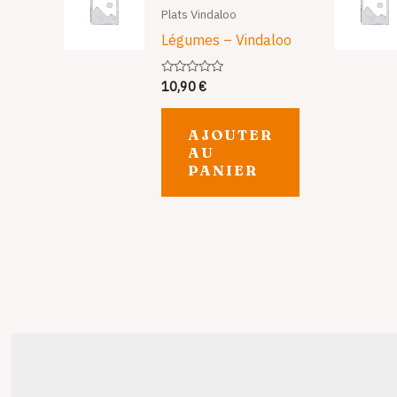
Plats Vindaloo
Légumes – Vindaloo
10,90
€
Note
0
sur
5
AJOUTER
AU
PANIER