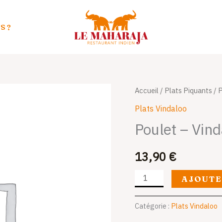
S ?
quantité
Accueil
/
Plats Piquants
/
P
de
Plats Vindaloo
Poulet
Poulet – Vind
-
Vindaloo
13,90
€
AJOUTE
Catégorie :
Plats Vindaloo