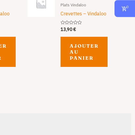
Plats Vindaloo
0
aloo
Crevettes – Vindaloo
13,90
€
Note
0
sur
5
ER
AJOUTER
AU
R
PANIER