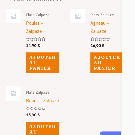
Plats Zalpaze
Plats Zalpaze
Poulet –
Agneau –
Zalpaze
Zalpaze
Note
Note
14,90
€
16,90
€
0
0
sur
sur
5
5
AJOUTER
AJOUTER
AU
AU
PANIER
PANIER
Plats Zalpaze
Boeuf – Zalpaze
Note
15,90
€
0
sur
5
AJOUTER
AU