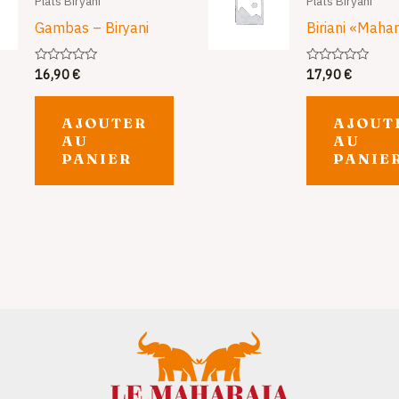
Plats Biryani
Plats Biryani
Gambas – Biryani
Biriani «Maha
16,90
€
17,90
€
Note
Note
0
0
sur
sur
5
5
AJOUTER
AJOUT
AU
AU
PANIER
PANIE