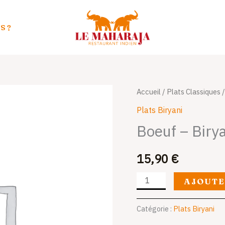
S ?
quantité
Accueil
/
Plats Classiques
de
Plats Biryani
Boeuf
Boeuf – Biry
-
Biryani
15,90
€
AJOUTE
Catégorie :
Plats Biryani