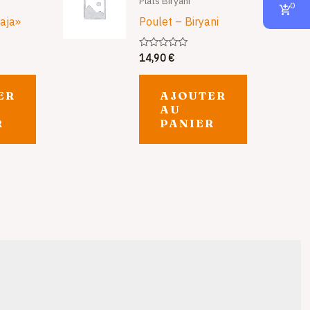
Plats Biryani
0
raja»
Poulet – Biryani
14,90
€
Note
0
sur
5
ER
AJOUTER
AU
R
PANIER