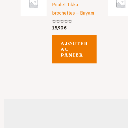
Poulet Tikka
brochettes – Biryani
15,90
€
Note
0
sur
5
AJOUTER
AU
PANIER